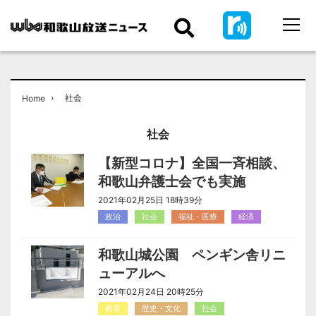
›
社会
Home
社会
【新型コロナ】全国一斉相談、
和歌山弁護士会でも実施
2021年02月25日 18時39分
政治
社会
福祉・医療
経済
和歌山城公園 ペンギン舎リニ
ューアルへ
2021年02月24日 20時25分
教育
歴史・文化
社会