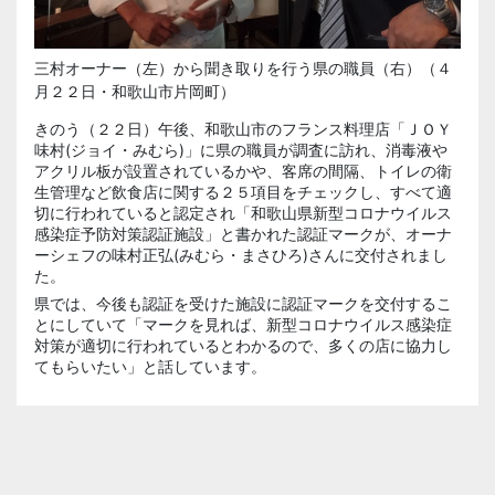
三村オーナー（左）から聞き取りを行う県の職員（右）（４
月２２日・和歌山市片岡町）
きのう（２２日）午後、和歌山市のフランス料理店「ＪＯＹ
味村(ジョイ・みむら)」に県の職員が調査に訪れ、消毒液や
アクリル板が設置されているかや、客席の間隔、トイレの衛
生管理など飲食店に関する２５項目をチェックし、すべて適
切に行われていると認定され「和歌山県新型コロナウイルス
感染症予防対策認証施設」と書かれた認証マークが、オーナ
ーシェフの味村正弘(みむら・まさひろ)さんに交付されまし
た。
県では、今後も認証を受けた施設に認証マークを交付するこ
とにしていて「マークを見れば、新型コロナウイルス感染症
対策が適切に行われているとわかるので、多くの店に協力し
てもらいたい」と話しています。