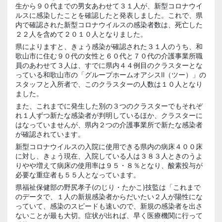
生から９０代までの男女あわせて３１人が、新型コロナウイ
ルスに感染したことを確認したと発表しました。これで、県
内で確認された新型コロナウイルスの感染者数は、死亡した
２２人を含めて２０１０人となりました。
県によりますと、きょう感染が確認された３１人のうち、和
歌山市に住む９０代の女性と６０代と７０代の介護事業所職
員のあわせて３人は、すでに県内４４例目のクラスターとな
っている和歌山市の「グループホームオアシスⅡ（ツー）」の
スタッフと入所者で、このクラスターの人数は１０人となり
ました。
また、これまでに発生した別の３つのクラスターでもそれぞ
れ１人ずつ新たな感染者が判明しているほか、クラスターに
はなっていませんが、県内２つの介護事業所で新たな感染者
が確認されています。
新型コロナウイルスの入院に使用できる県内の病床４００床
に対し、きょう現在、入院している人は３８３人ときのうよ
りやや増えて病床の使用率は９５・８％となり、酸素投与が
必要な重症者も５５人となっています。
県福祉保健部の野尻孝子(のじり・たかこ)技監は「これまで
のデータで、１人の新規感染者からだいたい２人が陽性にな
っていて、感染のスピードも速いので、新規の感染者を出さ
ないことが最も大切。症状が出れば、早く医療機関に行って