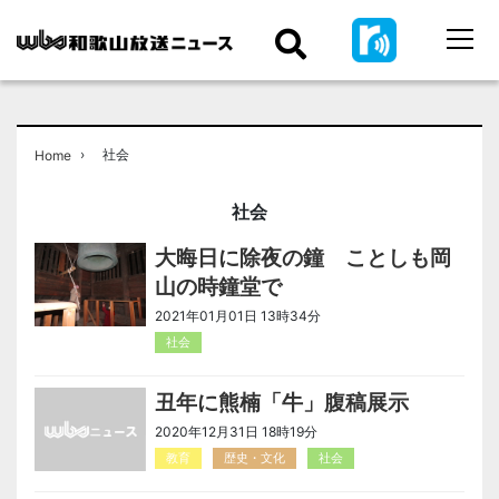
›
社会
Home
社会
大晦日に除夜の鐘 ことしも岡
山の時鐘堂で
2021年01月01日 13時34分
社会
丑年に熊楠「牛」腹稿展示
2020年12月31日 18時19分
教育
歴史・文化
社会