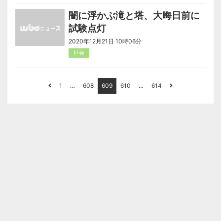
闇に浮かぶ滝と塔、大晦日前に
試験点灯
2020年12月21日 10時06分
社会
1
…
608
609
610
…
614