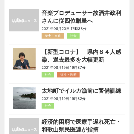
音楽プロデューサー故酒井政利
さんに従四位贈呈へ
2021年08月20日 17時33分
歴史・文化
社会
【新型コロナ】 県内８４人感
染、過去最多を大幅更新
2021年08月19日 19時37分
社会
福祉・医療
太地町でイルカ漁前に警備訓練
2021年08月19日 19時32分
社会
経済的困窮で医療手遅れ死亡・
和歌山県民医連が指摘