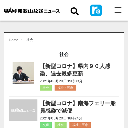
›
社会
Home
社会
【新型コロナ】県内９０人感
染、過去最多更新
2021年08月20日 19時03分
社会
福祉・医療
【新型コロナ】南海フェリー船
員感染で減便
2021年08月20日 18時24分
交通
社会
福祉・医療