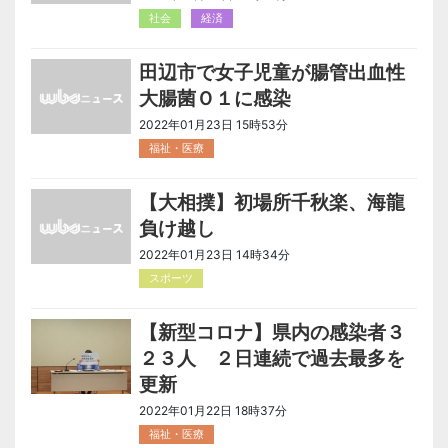
社会
経済
田辺市で女子児童が腸管出血性
大腸菌Ｏ１に感染
2022年01月23日 15時53分
福祉・医療
【大相撲】初場所千秋楽、海龍
負け越し
2022年01月23日 14時34分
スポーツ
【新型コロナ】県内の感染者３
２３人 ２日連続で過去最多を
更新
2022年01月22日 18時37分
福祉・医療