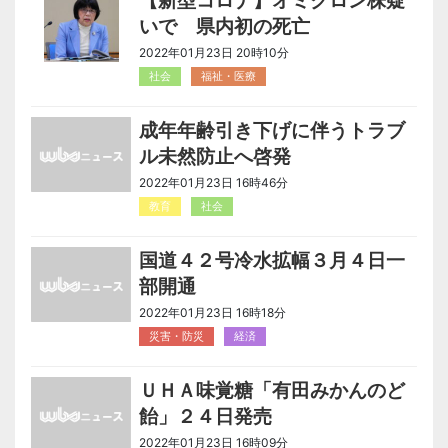
【新型コロナ】オミクロン株疑
いで 県内初の死亡
2022年01月23日 20時10分
社会
福祉・医療
成年年齢引き下げに伴うトラブ
ル未然防止へ啓発
2022年01月23日 16時46分
教育
社会
国道４２号冷水拡幅３月４日一
部開通
2022年01月23日 16時18分
災害・防災
経済
ＵＨＡ味覚糖「有田みかんのど
飴」２４日発売
2022年01月23日 16時09分