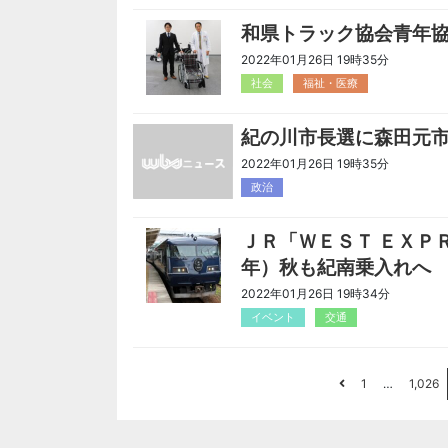
和県トラック協会青年
2022年01月26日 19時35分
社会
福祉・医療
紀の川市長選に森田元
2022年01月26日 19時35分
政治
ＪＲ「ＷＥＳＴ ＥＸＰ
年）秋も紀南乗入れへ
2022年01月26日 19時34分
イベント
交通
1
…
1,026