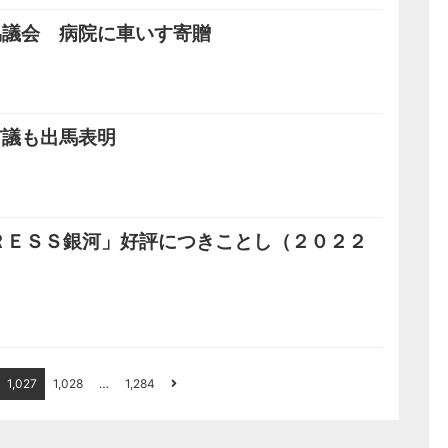
協議会 病院に車いす寄贈
市議も出馬表明
ＲＥＳＳ銀河」好評につきことし（２０２２
1,027
1,028
…
1,284