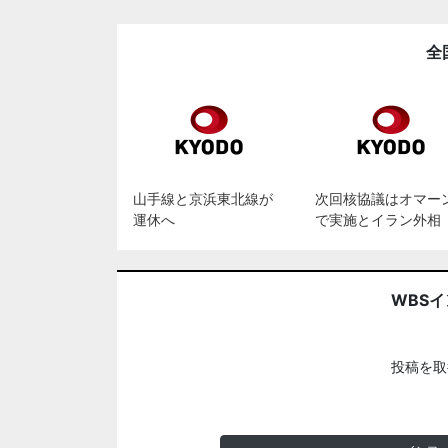
全
山手線と京浜東北線が
次回核協議はオマー
運休へ
で実施とイラン外相
WBS
投稿を取