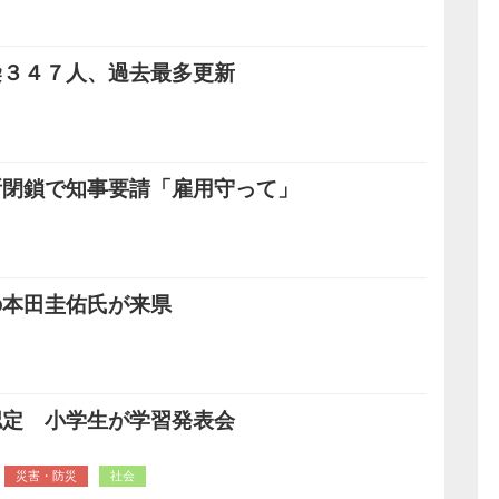
染３４７人、過去最多更新
所閉鎖で知事要請「雇用守って」
の本田圭佑氏が来県
認定 小学生が学習発表会
災害・防災
社会