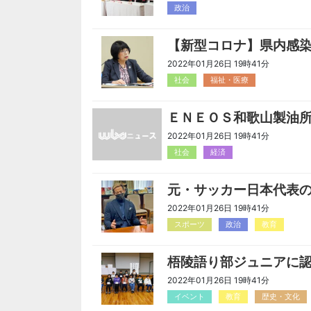
政治
【新型コロナ】県内感
2022年01月26日 19時41分
社会
福祉・医療
ＥＮＥＯＳ和歌山製油
2022年01月26日 19時41分
社会
経済
元・サッカー日本代表
2022年01月26日 19時41分
スポーツ
政治
教育
梧陵語り部ジュニアに
2022年01月26日 19時41分
イベント
教育
歴史・文化