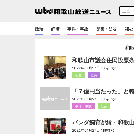
政治
経済
事件・事故
災害・防災
福祉
和
和歌山市議会住民投票
2022年01月27日 18時06分
社会
経済
「７億円当たった」と
2022年01月27日 18時05分
事件・事故
社会
パンダ飼育が縁・和歌
2022年01月27日 11時37分