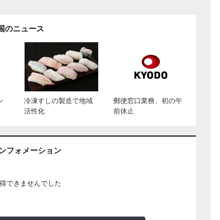
国のニュース
ン
冷凍すしの製造で地域
郵便窓口業務、初の午
活性化
前休止
インフォメーション
得できませんでした