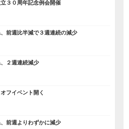
設立３０周年記念例会開催
県、前週比半減で３週連続の減少
県、２週連続減少
クオフイベント開く
県、前週よりわずかに減少