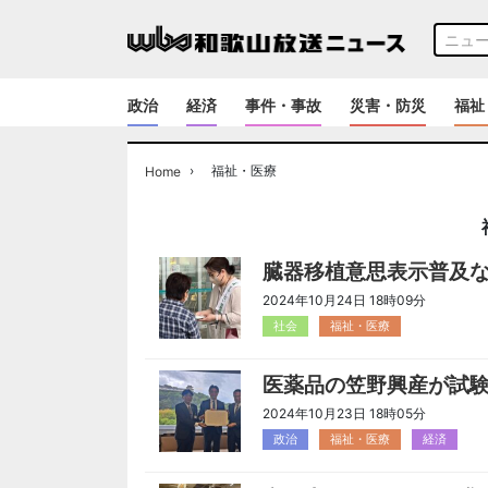
政治
経済
事件・事故
災害・防災
福祉
›
福祉・医療
Home
臓器移植意思表示普及な
2024年10月24日 18時09分
社会
福祉・医療
医薬品の笠野興産が試
2024年10月23日 18時05分
政治
福祉・医療
経済