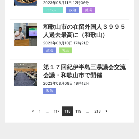
2023年08月11日 12時06分
イベント
政治
経済
和歌山市の在留外国人３９９５
人過去最高に（和歌山）
2023年08月10日 17時21分
政治
社会
第１７回紀伊半島三県議会交流
会議・和歌山市で開催
2023年08月08日 19時12分
政治
1
…
117
118
119
…
218