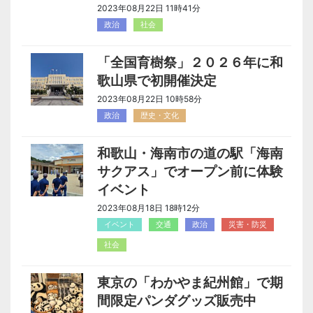
2023年08月22日 11時41分
政治
社会
「全国育樹祭」２０２６年に和
歌山県で初開催決定
2023年08月22日 10時58分
政治
歴史・文化
和歌山・海南市の道の駅「海南
サクアス」でオープン前に体験
イベント
2023年08月18日 18時12分
イベント
交通
政治
災害・防災
社会
東京の「わかやま紀州館」で期
間限定パンダグッズ販売中