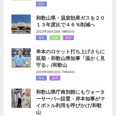
政治
和歌山県・温室効果ガスを２０
１３年度比で４６％削減へ
2023年08月29日 18時50分
政治
社会
経済
串本のロケット打ち上げさらに
延期・和歌山県知事「温かく見
守る」/和歌山
2023年08月22日 11時44分
政治
経済
和歌山県庁南別館にもウォータ
ーサーバ―設置・岸本知事がマ
イボトル利用を呼びかけ/和歌
山