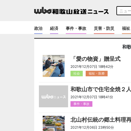
政治
経済
事件・事故
災害・防災
福祉
和
「愛の物資」贈呈式
2021年12月07日 18時42分
社会
福祉・医療
和歌山市で住宅全焼２
2021年12月07日 18時41分
事件・事故
北山村伝統の郷土料理
2021年12月06日 23時50分