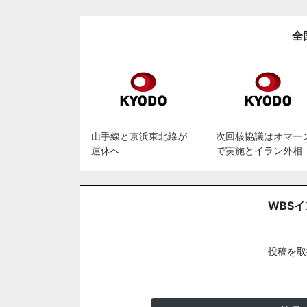
全
山手線と京浜東北線が
次回核協議はオマー
運休へ
で実施とイラン外相
WBS
投稿を取