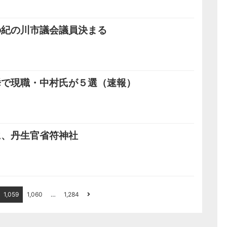
の紀の川市議会議員決まる
挙で現職・中村氏が５選（速報）
に、丹生官省符神社
1,059
1,060
…
1,284