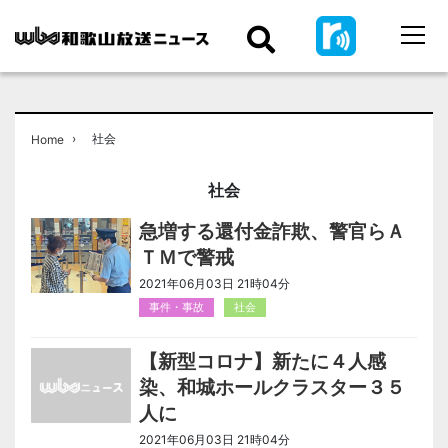
›
社会
Home
社会
急増する還付金詐欺、警官らＡ
ＴＭで警戒
2021年06月03日 21時04分
事件・事故
社会
【新型コロナ】新たに４人感
染、和城ホールクラスター３５
人に
2021年06月03日 21時04分