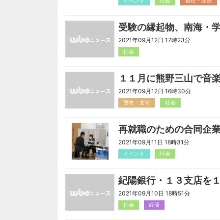
イベント
社会
福祉・医療
受験の縁起物、南海・
2021年09月12日 17時23分
社会
１１月に熊野三山で音
2021年09月12日 16時30分
歴史・文化
社会
再就職のための合同企
2021年09月11日 18時31分
イベント
社会
紀陽銀行・１３支店を
2021年09月10日 18時51分
社会
経済