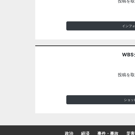
投稿を取
インフ
WBS
投稿を取
ショッ
政治
経済
事件・事故
災害