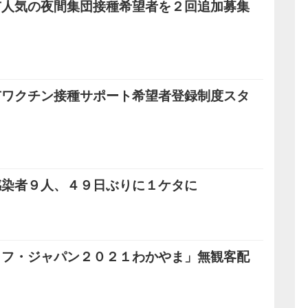
市人気の夜間集団接種希望者を２回追加募集
市ワクチン接種サポート希望者登録制度スタ
感染者９人、４９日ぶりに１ケタに
イフ・ジャパン２０２１わかやま」無観客配