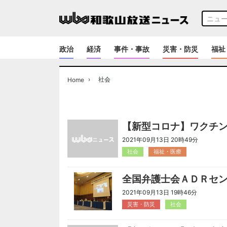
政治
経済
事件・事故
災害・防災
福祉
›
社会
Home
【新型コロナ】ワクチ
2021年09月13日 20時49分
社会
福祉・医療
全国弁護士会ＡＤＲセ
2021年09月13日 19時46分
災害・防災
社会