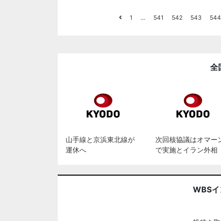
1
…
541
542
543
544
全
山手線と京浜東北線が
次回核協議はオマー
運休へ
で実施とイラン外相
WBS