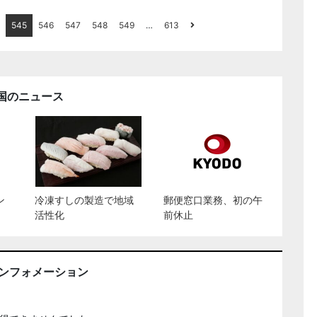
545
546
547
548
549
…
613
国のニュース
ン
冷凍すしの製造で地域
郵便窓口業務、初の午
活性化
前休止
インフォメーション