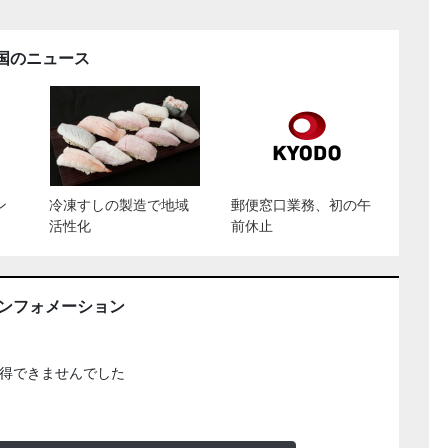
国のニュース
ン
冷凍すしの製造で地域
郵便窓口業務、初の午
活性化
前休止
インフォメーション
得できませんでした