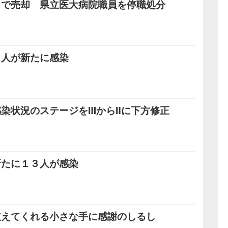
リで売却 県立医大病院職員を停職処分
８人が新たに感染
染状況のステージをⅢからⅡに下方修正
新たに１３人が感染
支えてくれる小さな手に感謝のしるし