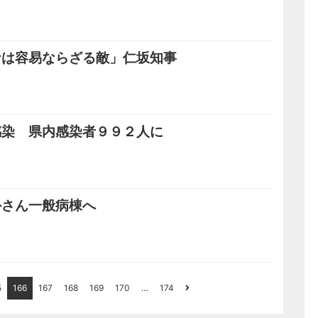
ナは容易ならざる敵」仁坂知事
感染 県内感染者９９２人に
外さん一般病棟へ
5
166
167
168
169
170
…
174