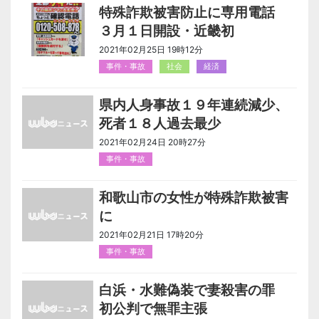
特殊詐欺被害防止に専用電話
３月１日開設・近畿初
2021年02月25日 19時12分
事件・事故
社会
経済
県内人身事故１９年連続減少、
死者１８人過去最少
2021年02月24日 20時27分
事件・事故
和歌山市の女性が特殊詐欺被害
に
2021年02月21日 17時20分
事件・事故
白浜・水難偽装で妻殺害の罪
初公判で無罪主張