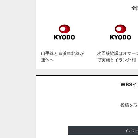
全
山手線と京浜東北線が
次回核協議はオマー
運休へ
で実施とイラン外相
WBS
投稿を取
インフ