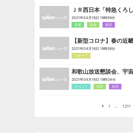
ＪＲ西日本「特急くろ
2021年04月16日 19時59分
交通
社会
経済
【新型コロナ】春の近
2021年04月16日 19時58分
スポーツ
和歌山放送懇談会、宇
2021年04月16日 19時34分
イベント
社会
経済
1
…
1,211