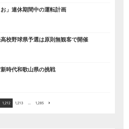
しお」連休期間中の運転計画
畿高校野球県予選は原則無観客で開催
宙新時代和歌山県の挑戦
1,212
1,213
…
1,285