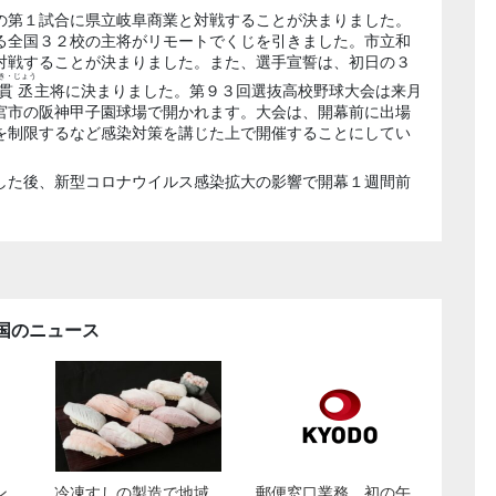
の第１試合に県立岐阜商業と対戦することが決まりました。
る全国３２校の主将がリモートでくじを引きました。市立和
対戦することが決まりました。また、選手宣誓は、初日の３
き・じょう
貫丞
主将に決まりました。第９３回選抜高校野球大会は来月
宮市の阪神甲子園球場で開かれます。大会は、開幕前に出場
を制限するなど感染対策を講じた上で開催することにしてい
した後、新型コロナウイルス感染拡大の影響で開幕１週間前
国のニュース
ン
冷凍すしの製造で地域
郵便窓口業務、初の午