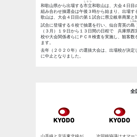
しりつ
和歌山県から出場する
市立
和歌山は、大会４日目
組み合わせ抽選会は午後３時から始まり、出場す
歌山は、大会４日目の第１試合に県立岐阜商業と
しまぬ
試合に登場する６校で抽選を行い、仙台育英の
島
（３月）１９日から１３日間の日程で 兵庫県西
校や大会関係者らにＰＣＲ検査を実施し、観客数
ます。
去年（２０２０年）の選抜大会は、出場校が決定
に中止となりました。
全
山手線と京浜東北線が
次回核協議はオマー