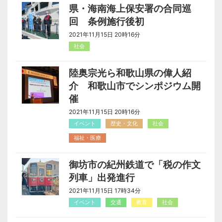
県・海南海上保安署の合同巡
回 条例施行後初
2021年11月15日 20時16分
社会
陸奥宗光ら和歌山県の偉人紹
介 和歌山市でシンポジウム開
催
2021年11月15日 20時16分
イベント
歴史・文化
社会
福祉・医療
御坊市の紀州鉄道で「税の作文
列車」出発進行
2021年11月15日 17時34分
イベント
交通
教育
社会