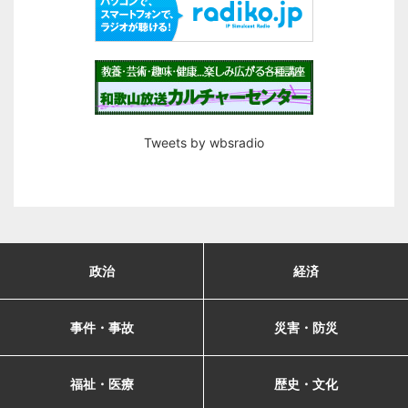
Tweets by wbsradio
政治
経済
事件・事故
災害・防災
福祉・医療
歴史・文化