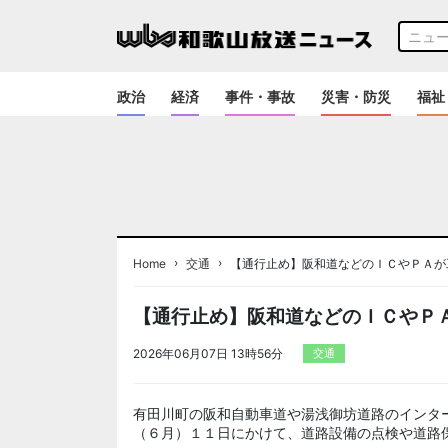
政治
経済
事件・事故
災害・防災
福祉
›
›
Home
交通
【通行止め】阪和道などのＩＣやＰＡが
【通行止め】阪和道などのＩＣやＰ
2026年06月07日 13時56分
交通
有田川町の阪和自動車道や湯浅御坊道路のインタ
（６月）１１日にかけて、道路設備の点検や道路