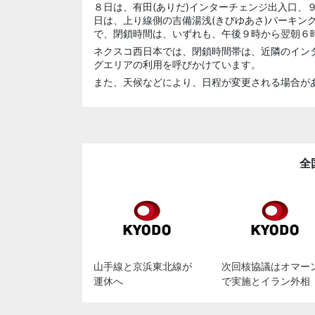
８日は、有田(ありだ)インターチェンジ出入口、
日は、上り線側の吉備湯浅(きびゆあさ)パーキン
で、閉鎖時間は、いずれも、午後９時から翌朝６
ネクスコ西日本では、閉鎖時間帯は、近隣のイン
グエリアの利用を呼びかけています。
また、天候などにより、日程が変更される場合が
全
山手線と京浜東北線が
次回核協議はオマー
運休へ
で実施とイラン外相