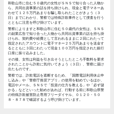
和歌山市に住む５０歳代の女性がＳＮＳで知り合った人物か
ら、共同出資事業の話を持ち掛けられ、現金と電子マネーあ
わせて１２５万円あまりを騙し取られたことがきょう（３
日）までにわかり、警察では特殊詐欺事件として捜査を行う
とともに注意を呼び掛けています。
警察によりますと和歌山市に住む５０歳代の女性は、ＳＮＳ
の副業広告で知り合った人物から共同出資事業の話を持ち掛
けられ、契約費や経費として言われるままに２回にわたって
指定されたアカウントに電子マネー２５万円あまりを送金す
るとともに３回にわたって現金１００万円を指定された銀行
口座に振り込みました。
その後、女性は利益を引き出そうとしたところ手数料を要求
されたことから詐欺に気付いてきょう（３日）、警察に届け
出たものです。
警察では、詐欺電話を遮断するため、「国際電話利用休止申
し込み」や「警察庁推奨アプリ」の使用を勧めているほか、
電話やメール、ＳＮＳで「投資の仕方を教える」や「必ず儲
かる」などといった勧めがあれば、行動する前に和歌山県警
の特殊詐欺被害防止専用フリーダイヤル、０１２０・５０
８・８７８で確認するよう呼び掛けています。