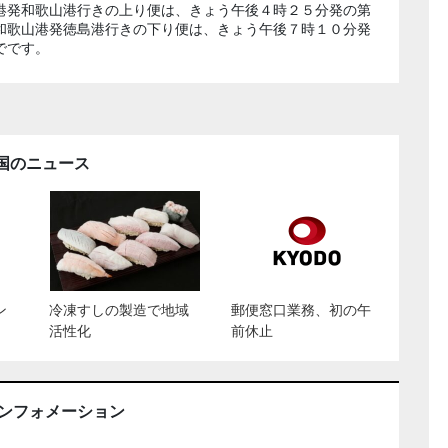
港発和歌山港行きの上り便は、きょう午後４時２５分発の第
和歌山港発徳島港行きの下り便は、きょう午後７時１０分発
でです。
国のニュース
ン
冷凍すしの製造で地域
郵便窓口業務、初の午
活性化
前休止
インフォメーション