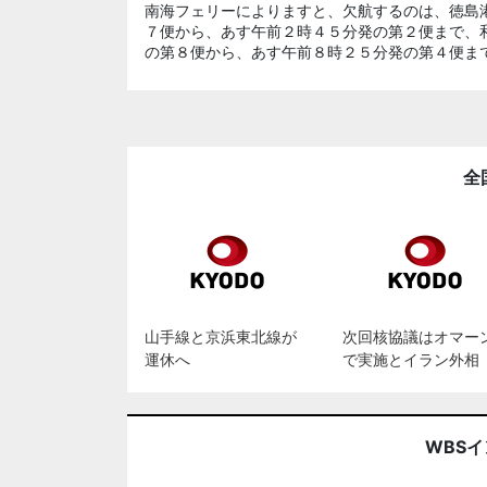
南海フェリーによりますと、欠航するのは、徳島
７便から、あす午前２時４５分発の第２便まで、
の第８便から、あす午前８時２５分発の第４便ま
全
山手線と京浜東北線が
次回核協議はオマー
運休へ
で実施とイラン外相
WBS