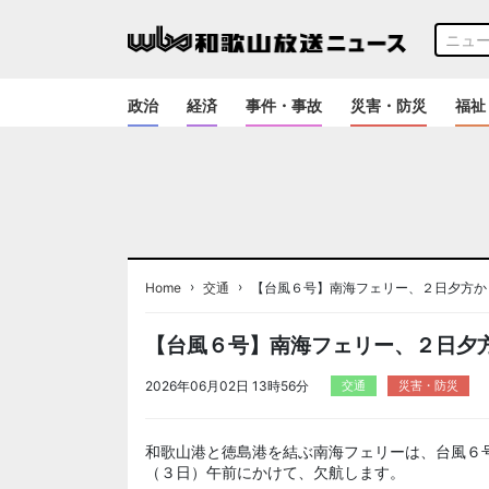
政治
経済
事件・事故
災害・防災
福祉
›
›
Home
交通
【台風６号】南海フェリー、２日夕方か
【台風６号】南海フェリー、２日夕
2026年06月02日 13時56分
交通
災害・防災
和歌山港と徳島港を結ぶ南海フェリーは、台風６
（３日）午前にかけて、欠航します。