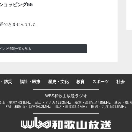
ショッピング55
得できませんでした
ピング情報一覧を見る
・防災
福祉・医療
歴史・文化
教育
スポーツ
社会
WBS和歌山放送ラジオ
山・串本1431kHz 田辺・すさみ1233kHz 橋本・高野山1485kHz 新宮・御坊1
FM 和歌山・新宮94.2MHz 御坊・串本92.4MHz 田辺・九度山91.6MHz