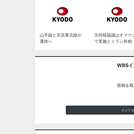
山手線と京浜東北線が
次回核協議はオマー
運休へ
で実施とイラン外相
WBS
投稿を取
インフ