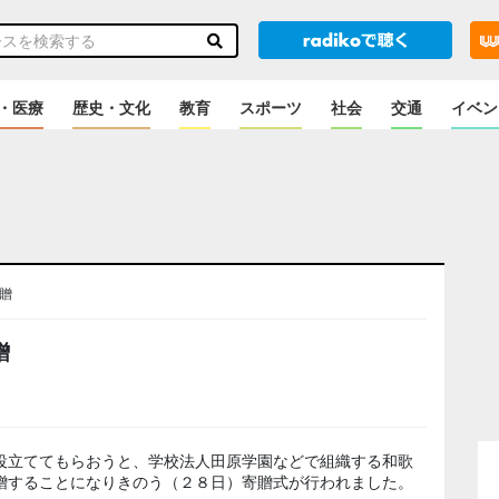
・医療
歴史・文化
教育
スポーツ
社会
交通
イベン
贈
贈
役立ててもらおうと、学校法人田原学園などで組織する和歌
贈することになりきのう（２８日）寄贈式が行われました。