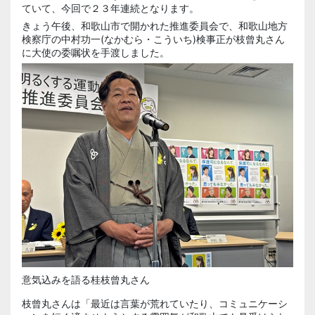
ていて、今回で２３年連続となります。
きょう午後、和歌山市で開かれた推進委員会で、和歌山地方
検察庁の
中村功一
(なかむら・こういち)
検事正
が枝曾丸さん
に大使の委嘱状を手渡しました。
意気込みを語る桂枝曾丸さん
枝曾丸さんは「最近は言葉が荒れていたり、コミュニケーシ