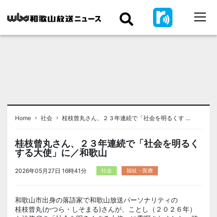
›
›
Home
社会
桂枝曾丸さん、２３年連続で「社会を明るくす …
桂枝曾丸さん、２３年連続で「社会を明るく
する大使」に／和歌山
2026年05月27日 16時41分
社会
福祉・医療
和歌山市出身の落語家で和歌山放送パーソナリティの
桂枝曾丸(かつら・しそまる)
さんが、ことし（２０２６年）