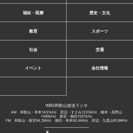
福祉・医療
歴史・文化
教育
スポーツ
社会
交通
イベント
会社情報
WBS和歌山放送ラジオ
AM 和歌山・串本1431kHz 田辺・すさみ1233kHz 橋本・高野山
1485kHz 新宮・御坊1557kHz
FM 和歌山・新宮94.2MHz 御坊・串本92.4MHz 田辺・九度山91.6MHz