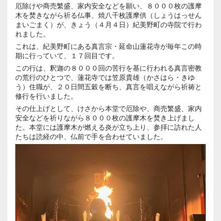
厄除けや商売繁盛、家内安全などを願い、８０００枚の護摩
木を焚きながら祈る仏事、焼八千枚護摩供（しょうはっせん
まいごまく）が、きょう（４月４日）紀美野町の寺院で行わ
れました。
これは、紀美野町にある真言宗・延命山蓮花寺が毎年この時
期に行っていて、１７回目です。
この行は、釈迦の８０００回の苦行を基に行われる真言密教
の荒行のひとつで、蓮花寺では笠原貴雄（かさはら・きゆ
う）住職が、２０日間五穀を断ち、真言を唱えながら祈祷と
修行を行いました。
その仕上げとして、けさから本堂で厄除や、商売繁盛、家内
安全などを祈りながら８０００枚の護摩木を焚き上げまし
た。本堂には護摩木が燃える炎が立ち上り、参拝に訪れた人
たちは読経の中、仏前で手を合わせていました。