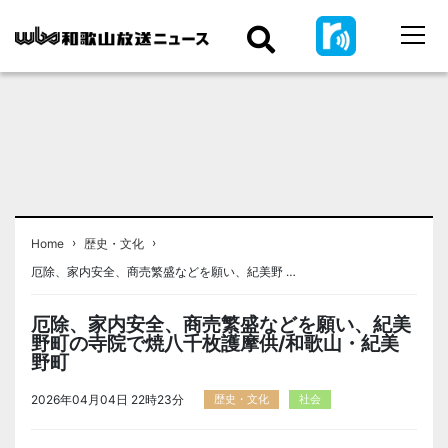
›
›
Home
歴史・文化
厄除、家内安全、商売繁盛などを願い、紀美野 …
厄除、家内安全、商売繁盛などを願い、紀美
野町の寺院で焼八千枚護摩供/和歌山・紀美
野町
2026年04月04日 22時23分
歴史・文化
社会