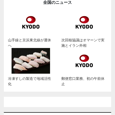
全国のニュース
山手線と京浜東北線が運休
次回核協議はオマーンで実
へ
施とイラン外相
冷凍すしの製造で地域活性
郵便窓口業務、初の午前休
化
止