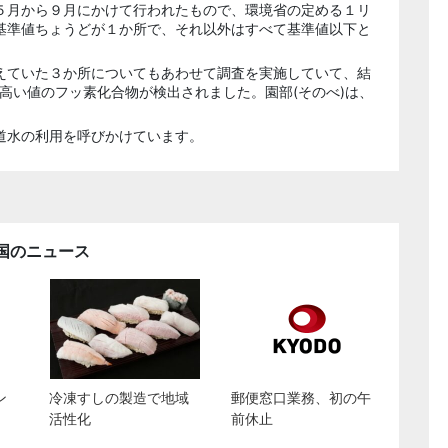
５月から９月にかけて行われたもので、環境省の定める１リ
基準値ちょうどが１か所で、それ以外はすべて基準値以下と
えていた３か所についてもあわせて調査を実施していて、結
て高い値のフッ素化合物が検出されました。園部(そのべ)は、
道水の利用を呼びかけています。
国のニュース
ン
冷凍すしの製造で地域
郵便窓口業務、初の午
活性化
前休止