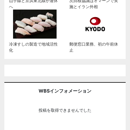
山手線と京浜東北線が運休
次回核協議はオマーンで実
へ
施とイラン外相
冷凍すしの製造で地域活性
郵便窓口業務、初の午前休
化
止
WBSインフォメーション
投稿を取得できませんでした