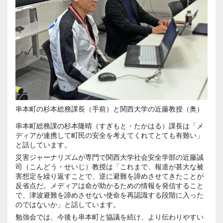
串本町の杉本総務課長（手前）と関西大学の近藤教授（奥）
串本町総務課の
杉本隆晴
（すぎもと・たかはる）課長は「メ
ディアが連携して町民の安全を考えてくれてとても有難い」
と話しています。
災害ジャーナリズムが専門で関西大学社会安全学部の近藤誠
司（こんどう・せいじ）
教授は「これまで、報道が甚大な被
害想定を繰り返すことで、逆に避難を諦めさせてきたことが
反省点だ。メディアは命が助かるための情報を発信すること
で、津波避難を諦めさせない使命を再認識する段階に入った
のではないか」と話しています。
勉強会では、今後も串本町と協議を続け、より伝わりやすい