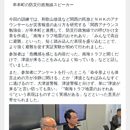
串本町の防災行政無線スピーカー
今回の訓練では、和歌山放送など関西の民放とＮＨＫのアナ
ウンサーらが災害報道のあり方を研究する「関西アナウンス
勉強会」が串本町と連携して、防災行政無線での呼びかけ文
章を作成し「南海トラフ地震のおそれあり」「みんなで高台
に避難」といった、短く踏み込んだ表現を盛り込むことで、
より強く避難を促す実証実験が初めて行われました。
参加者は「危機感を感じる内容だった。南海トラフと聞くだ
けで、津波が来ることをみんなよく知っている」などと話し
ていました。
また、参加者にアンケートを行ったところ「命令形よりも体
言止めの方が冷静に聞ける」とか「津波となればみんなすぐ
に逃げるので、大津波警報、津波警報と分けず、単に“津波が
来る”と言い切っても良い」「“南海トラフ地震のおそれあ
り”という表現はものすごく実感がある」などといった意見が
寄せられました。