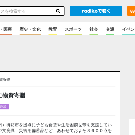
・医療
歴史・文化
教育
スポーツ
社会
交通
イベン
資寄贈
に物資寄贈
経済
日）御坊市を拠点に子ども食堂や生活困窮世帯を支援してい
や文房具、災害用備蓄品など、あわせておよそ３６００点を