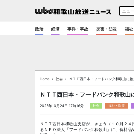
政治
経済
事件・事故
災害・防災
福祉
›
›
Home
社会
ＮＴＴ西日本・フードバンク和歌山に物
ＮＴＴ西日本・フードバンク和歌山
2025年10月24日 17時16分
社会
福祉・医療
ＮＴＴ西日本和歌山支店が、きょう（１０月２４
るＮＰＯ法人「フードバンク和歌山」に、食料品