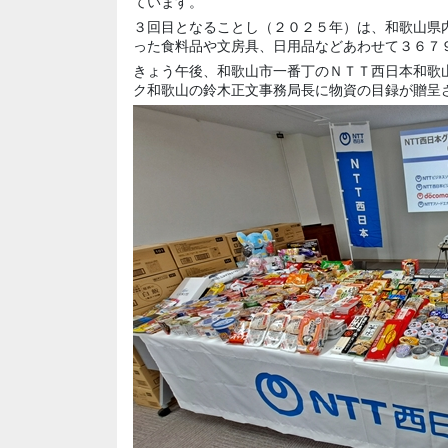
ています。
３回目となることし（２０２５年）は、和歌山県
った食料品や文房具、日用品などあわせて３６７
きょう午後、和歌山市一番丁のＮＴＴ西日本和歌
ク和歌山の
鈴木正文
事務局長に物資の目録が贈呈