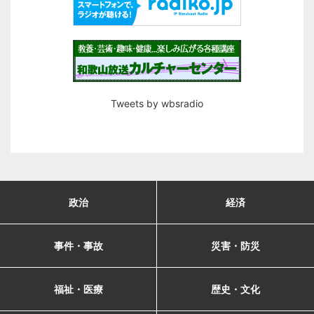
Tweets by wbsradio
政治
経済
事件・事故
災害・防災
福祉・医療
歴史・文化