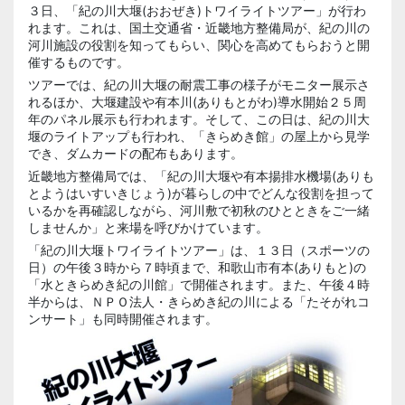
３日、「紀の川大堰(おおぜき)トワイライトツアー」が行わ
れます。これは、国土交通省・近畿地方整備局が、紀の川の
河川施設の役割を知ってもらい、関心を高めてもらおうと開
催するものです。
ツアーでは、紀の川大堰の耐震工事の様子がモニター展示さ
れるほか、大堰建設や有本川(ありもとがわ)導水開始２５周
年のパネル展示も行われます。そして、この日は、紀の川大
堰のライトアップも行われ、「きらめき館」の屋上から見学
でき、ダムカードの配布もあります。
近畿地方整備局では、「紀の川大堰や有本揚排水機場(ありも
とようはいすいきじょう)が暮らしの中でどんな役割を担って
いるかを再確認しながら、河川敷で初秋のひとときをご一緒
しませんか」と来場を呼びかけています。
「紀の川大堰トワイライトツアー」は、１３日（スポーツの
日）の午後３時から７時頃まで、和歌山市有本(ありもと)の
「水ときらめき紀の川館」で開催されます。また、午後４時
半からは、ＮＰＯ法人・きらめき紀の川による「たそがれコ
ンサート」も同時開催されます。