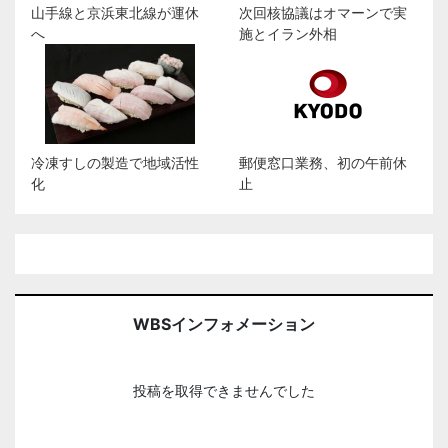
山手線と京浜東北線が運休
次回核協議はオマーンで実
へ
施とイラン外相
冷凍すしの製造で地域活性
郵便窓口業務、初の午前休
化
止
WBSインフォメーション
投稿を取得できませんでした