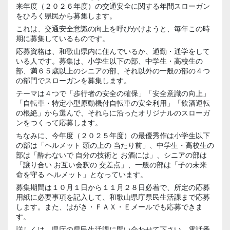
来年度（２０２６年度）の交通安全に関する年間スローガン
をひろく県民から募集します。
これは、交通安全意識の向上を呼びかけようと、毎年この時
期に募集しているものです。
応募資格は、和歌山県内に住んでいるか、通勤・通学をして
いる人です。募集は、小学生以下の部、中学生・高校生の
部、満６５歳以上のシニアの部、それ以外の一般の部の４つ
の部門でスローガンを募集します。
テーマは４つで「歩行者の安全の確保」「安全意識の向上」
「自転車・特定小型原動機付自転車の安全利用」「飲酒運転
の根絶」から選んで、それらに沿ったオリジナルのスローガ
ンをつくって応募します。
ちなみに、今年度（２０２５年度）の最優秀作は小学生以下
の部は「ヘルメット 頭の上の 当たり前」、中学生・高校生の
部は「酔わないで 自分の技術と お酒には」、シニアの部は
「譲り合い お互い
会釈
の 交差点」、一般の部は「子の未来
命を守る ヘルメット」となっています。
募集期間は１０月１日から１１月２８日必着で、所定の応募
用紙に必要事項を記入して、和歌山県庁県民生活課まで応募
します。また、はがき・ＦＡＸ・Ｅメールでも応募できま
す。
詳しくは、県庁の県民生活課に問い合わせて下さい。電話番