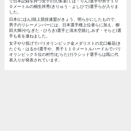
で日本記録を持つ女子の久保凜(くぼ・りん)選手や男子１０
０メートルの桐生祥秀(きりゅう・よしひで)選手らが入りま
した。
日本(にほん)陸上競技連盟がきょう、明らかにしたもので、
男子のリレーメンバーには、日本選手権上位者らに加え、柳
田大輝(やなぎた・ひろき)選手と清水空跳(しみず・そらと)選
手も名を連ねました。
女子やり投げでパリオリンピック金メダリストの北口榛花(き
たぐち・はるか)選手や、男子１１０メートルハードルでパリ
オリンピック５位の村竹(むらたけ)ラシッド選手らは既に代
表入りが発表されています。