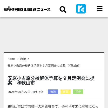
›
›
Home
政治
安原小吉原分校解体予算を９月定例会に提案 和歌山市
安原小吉原分校解体予算を９月定例会に提
案 和歌山市
2025年09月02日 18時16分
政治
教育
社会
和歌山市は市内唯一の木造校舎で、令和４年末に廃校になっ