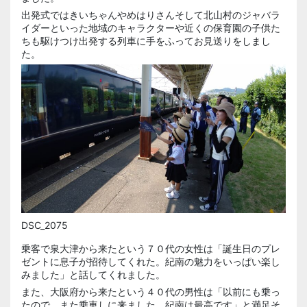
出発式ではきいちゃんやめはりさんそして北山村のジャバラ
イダーといった地域のキャラクターや近くの保育園の子供た
ちも駆けつけ出発する列車に手をふってお見送りをしまし
た。
DSC_2075
乗客で泉大津から来たという７０代の女性は「誕生日のプレ
ゼントに息子が招待してくれた。紀南の魅力をいっぱい楽し
みました」と話してくれました。
また、大阪府から来たという４０代の男性は「以前にも乗っ
たので、また乗車しに来ました。紀南は最高です」と満足そ