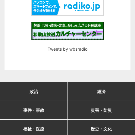
Tweets by wbsradio
政治
経済
事件・事故
災害・防災
福祉・医療
歴史・文化