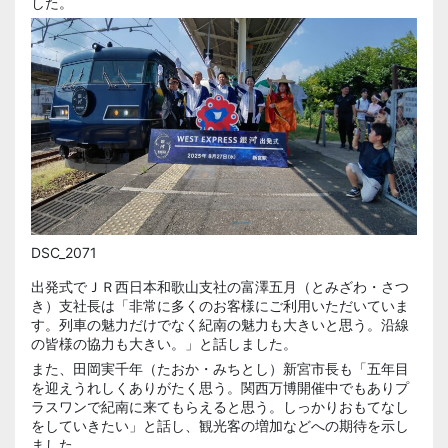
した。
DSC_2071
出発式でＪＲ西日本和歌山支社の富澤五月（とみざわ・さつ
き）支社長は「非常に多くのお客様にご利用いただいていま
す。列車の魅力だけでなく紀南の魅力も大きいと思う。沿線
の皆様の協力も大きい。」と話しました。
また、田岡実千年（たおか・みちとし）新宮市長も「五年目
を迎えうれしくありがたく思う。関西万博開催中でもありプ
ラスワンで紀南に来てもらえると思う。しっかりおもてなし
をしていきたい」と話し、観光客の増加などへの期待を示し
ました。