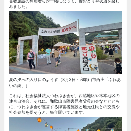
害者施設の利用者らが一緒になって、輪おどりや夜店を楽し
みました。
夏の夕べの入り口のようす（8月3日・和歌山市西庄「ふれあ
いの郷」）
これは、社会福祉法人つわぶき会が、
西脇
地区や
木本
地区の
連合自治会、それに、和歌山市障害児者父母の会などととも
に、つわぶき会が運営する障害者施設と地元住民との交流や
社会参加を促そうと、毎年開いています。