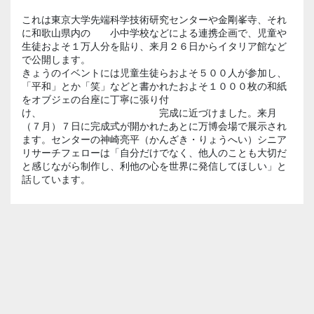
これは東京大学先端科学技術研究センターや金剛峯寺、それ
に和歌山県内の 小中学校などによる連携企画で、児童や
生徒およそ１万人分を貼り、来月２６日からイタリア館など
で公開します。
きょうのイベントには児童生徒らおよそ５００人が参加し、
「平和」とか「笑」などと書かれたおよそ１０００枚の和紙
をオブジェの台座に丁寧に張り付
け、 完成に近づけました。来月
（７月）７日に完成式が開かれたあとに万博会場で展示され
ます。センターの神崎亮平（かんざき・りょうへい）シニア
リサーチフェローは「自分だけでなく、他人のことも大切だ
と感じながら制作し、利他の心を世界に発信してほしい」と
話しています。