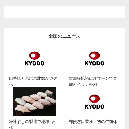
全国のニュース
山手線と京浜東北線が運休
次回核協議はオマーンで実
へ
施とイラン外相
冷凍すしの製造で地域活性
郵便窓口業務、初の午前休
化
止