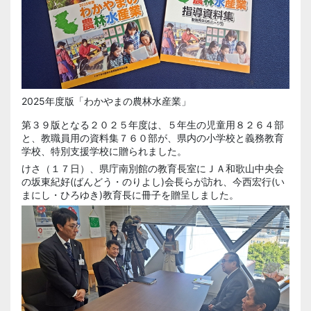
2025年度版「わかやまの農林水産業」
第３９版となる２０２５年度は、５年生の児童用８２６４部
と、教職員用の資料集７６０部が、県内の小学校と義務教育
学校、特別支援学校に贈られました。
けさ（１７日）、県庁南別館の教育長室にＪＡ和歌山中央会
の坂東紀好(ばんどう・のりよし)会長らが訪れ、今西宏行(い
まにし・ひろゆき)教育長に冊子を贈呈しました。