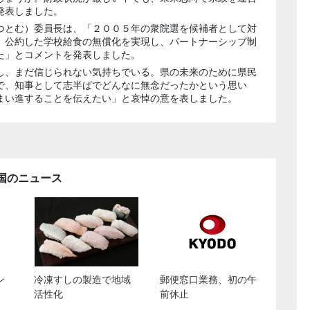
発表しました。
つとむ）委員長は、「２００５年の衆院選を候補者として対
、公約した学校給食の無償化を実現し、パートナーシップ制
た」とコメントを発表しました。
し、まだ信じられない気持ちでいる。県の未来のために県民
で、知事として志半ばでどんなに無念だったかという思い
まい進することを伝えたい」と哀悼の意を表しました。
国のニュース
ン
冷凍すしの製造で地域
郵便窓口業務、初の午
活性化
前休止