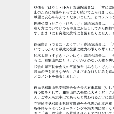
林佑美（はやし・ゆみ）衆議院議員は、「常に県
山のために情熱をもって走り続けてこられました
希望と安心を与えてくださいました」とコメント
世耕弘成（せこう・ひろしげ）衆議院議員は、「
在り方についていつも率直にお話ししてきた間柄
す。あまりにも突然の悲報に言葉もありません」
鶴保庸介（つるほ・ようすけ）参議院議員は、「
いでしっかりと県政の発展に微力の限りを尽くし
鈴木太雄（すずき・たいゆう）県議会議長は、「
もに、和歌山県にとり、かけがえのない人物を失
和歌山県市長会会長の三浦源吾（みうら・げんご
県民の声を聞きながら、さまざまな取り組みを進
とコメントを発表しました。
自民党和歌山県支部連合会会長の石田真敏（いし
持つ知事として、和歌山県の発展に大きく尽くさ
ん。ご本人も志半ばであったと思われるだけに言
立憲民主党和歌山県総支部連合会代表の山本忠相
就任時からタウンミーティングを精力的に開くな
さに「路上政治家」を昇華させたものではないで