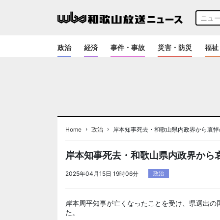
政治
経済
事件・事故
災害・防災
福祉
›
›
Home
政治
岸本知事死去・和歌山県内政界から哀悼
岸本知事死去・和歌山県内政界から
2025年04月15日 19時06分
政治
岸本周平知事が亡くなったことを受け、県選出の
た。