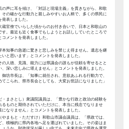
民の声に耳を傾け、「対話と現場主義」を貫きながら、和歌
。その確かな行動力と親しみやすいお人柄で、多くの県民に
を発表しました。
大蔵官僚でいらした頃からのお付き合いで、日本と和歌山の
です。最近も近く食事でもしようとお話ししていたところで
とコメントを発表しました。
岸本知事の急逝に驚きと悲しみを禁じえ得ません。遺志を継
たいと思います」とコメントを発表しました。
その人徳、見識、能力には県議会の誰もが信頼を寄せるとと
い、深い悲しみに堪えません」とコメントを発表しました。
）御坊市長は、「知事に就任され、意欲あふれる行動力で、
めてこられ、県市長会としても、大変お世話になりました」
だ・まさとし）衆議院議員は、「豊かな行政と政治の経験を
れるものと期待されていただけに、本当に残念でなりませ
葉になりません」とコメントを発表しました。
（やまもと・ただすけ）和歌山市議会議員は、「県政では、
ど、積極的に県内各地へ足を運ばれていました。その姿はま
しょうか。財政状況が厳しい中でも、未来志向で県政を運営