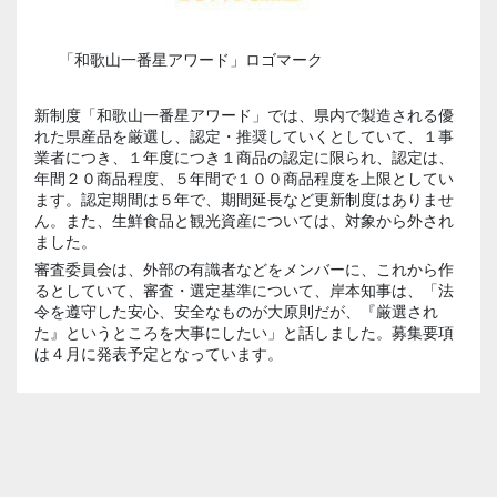
「和歌山一番星アワード」ロゴマーク
新制度「和歌山一番星アワード」では、県内で製造される優
れた県産品を厳選し、認定・推奨していくとしていて、１事
業者につき、１年度につき１商品の認定に限られ、認定は、
年間２０商品程度、５年間で１００商品程度を上限としてい
ます。認定期間は５年で、期間延長など更新制度はありませ
ん。また、生鮮食品と観光資産については、対象から外され
ました。
審査委員会は、外部の有識者などをメンバーに、これから作
るとしていて、審査・選定基準について、岸本知事は、「法
令を遵守した安心、安全なものが大原則だが、『厳選され
た』というところを大事にしたい」と話しました。募集要項
は４月に発表予定となっています。