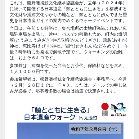
これは、熊野灘捕鯨文化継承協議会が、去年（２０２４年）
に続いて開催する日本遺産「鯨とともに生きる」を構成する
文化財や捕鯨文化ゆかりの地など、鯨とともに歩んできた歴
史を日本遺産ガイドの案内でめぐるウォークイベントです。
当日は、午前１０時半に、集合場所の太地町漁港ふれあい広
場駐車場を出発し、途中、バスでの移動も含め、町内の燈明
崎(とうみょうみざき)や梶取崎(かんどりざき)、飛鳥(あすか)
神社、恵比寿(えびす)神社、岩門(せきもん)などをめぐり、午
後３時半頃に出発地で解散予定です。ウォーキングの距離
は、およそ６キロです。
参加費は、鯨肉を使った弁当とお茶代、保険料などを含め、
１人１０００円です。
参加希望者は、熊野灘捕鯨文化継承協議会・事務局へ、今月
（２月）２８日までに、ＦＡＸ、または、メールでの申し込
みが必要で、応募者多数の場合は抽選で決定されます。