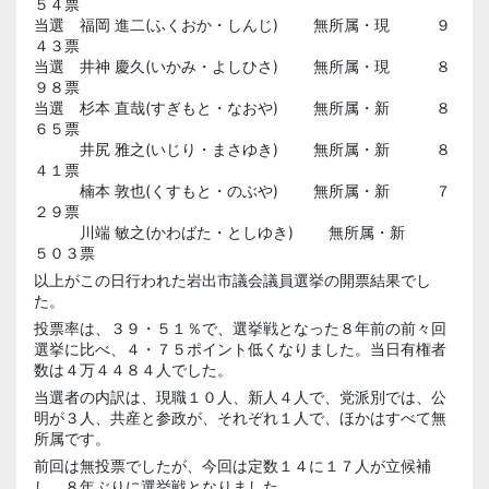
５４票
当選 福岡 進二(ふくおか・しんじ) 無所属・現 ９
４３票
当選 井神 慶久(いかみ・よしひさ) 無所属・現 ８
９８票
当選 杉本 直哉(すぎもと・なおや) 無所属・新 ８
６５票
井尻 雅之(いじり・まさゆき) 無所属・新 ８
４１票
楠本 敦也(くすもと・のぶや) 無所属・新 ７
２９票
川端 敏之(かわばた・としゆき) 無所属・新
５０３票
以上がこの日行われた岩出市議会議員選挙の開票結果でし
た。
投票率は、３９・５１％で、選挙戦となった８年前の前々回
選挙に比べ、４・７５ポイント低くなりました。当日有権者
数は４万４４８４人でした。
当選者の内訳は、現職１０人、新人４人で、党派別では、公
明が３人、共産と参政が、それぞれ１人で、ほかはすべて無
所属です。
前回は無投票でしたが、今回は定数１４に１７人が立候補
し、８年ぶりに選挙戦となりました。