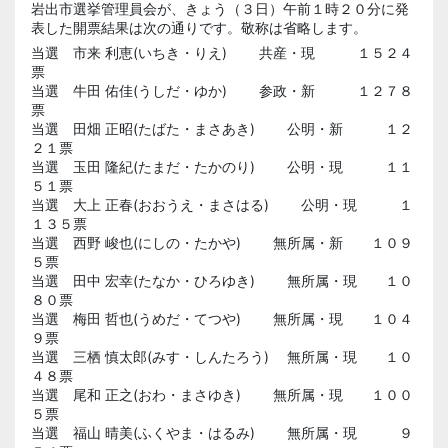
岩出市選挙管理員会が、きょう（３日）午前１時２０分に発
表した開票結果は次の通りです。敬称は省略します。
当選 市来 利恵(いちき・りえ) 共産・現 １５２４
票
当選 牛田 佑佳(うしだ・ゆか) 参政・新 １２７８
票
当選 田畑 正昭(たばた・まさあき) 公明・新 １２
２１票
当選 玉田 隆紀(たまだ・たかのり) 公明・現 １１
５１票
当選 大上 正春(おおうえ・まさはる) 公明・現 １
１３５票
当選 西野 峻也(にしの・たかや) 無所属・新 １０９
５票
当選 田中 宏幸(たなか・ひろゆき) 無所属・現 １０
８０票
当選 梅田 哲也(うめだ・てつや) 無所属・現 １０４
９票
当選 三栖 慎太郎(みす・しんたろう) 無所属・現 １０
４８票
当選 尾和 正之(おわ・まさゆき) 無所属・現 １００
５票
当選 福山 晴美(ふくやま・はるみ) 無所属・現 ９