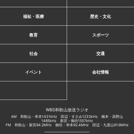
福祉・医療
歴史・文化
教育
スポーツ
社会
交通
イベント
会社情報
WBS和歌山放送ラジオ
AM 和歌山・串本1431kHz 田辺・すさみ1233kHz 橋本・高野山
1485kHz 新宮・御坊1557kHz
FM 和歌山・新宮94.2MHz 御坊・串本92.4MHz 田辺・九度山91.6MHz