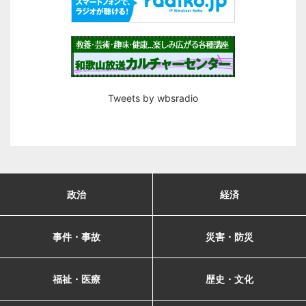
Tweets by wbsradio
政治
経済
事件・事故
災害・防災
福祉・医療
歴史・文化