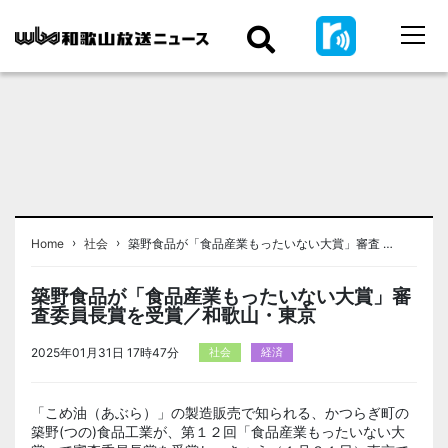
›
›
Home
社会
築野食品が「食品産業もったいない大賞」審査 …
築野食品が「食品産業もったいない大賞」審
査委員長賞を受賞／和歌山・東京
2025年01月31日 17時47分
社会
経済
「こめ油（あぶら）」の製造販売で知られる、かつらぎ町の
築野(つの)食品工業が、第１２回「食品産業もったいない大