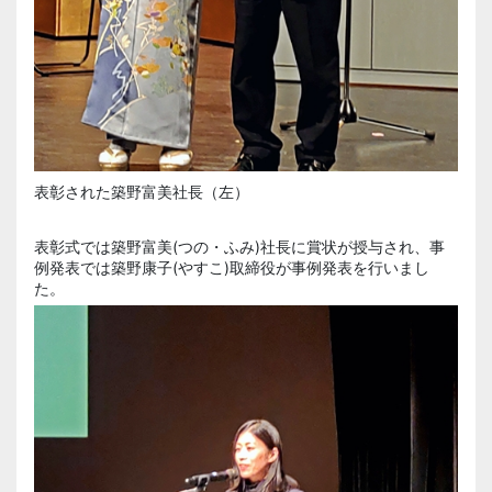
表彰された築野富美社長（左）
表彰式では築野富美(つの・ふみ)社長に賞状が授与され、事
例発表では築野康子(やすこ)取締役が事例発表を行いまし
た。