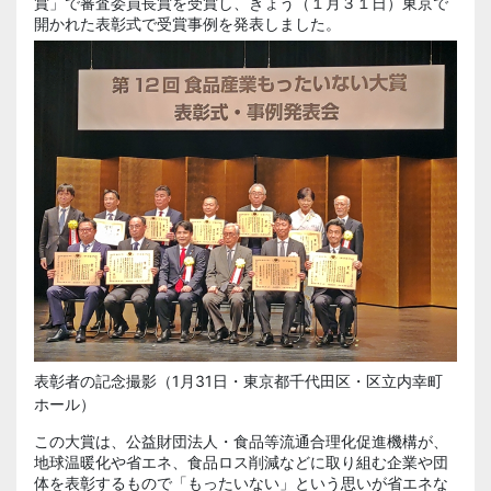
賞」で審査委員長賞を受賞し、きょう（１月３１日）東京で
開かれた表彰式で受賞事例を発表しました。
表彰者の記念撮影（1月31日・東京都千代田区・区立内幸町
ホール）
この大賞は、公益財団法人・食品等流通合理化促進機構が、
地球温暖化や省エネ、食品ロス削減などに取り組む企業や団
体を表彰するもので「もったいない」という思いが省エネな