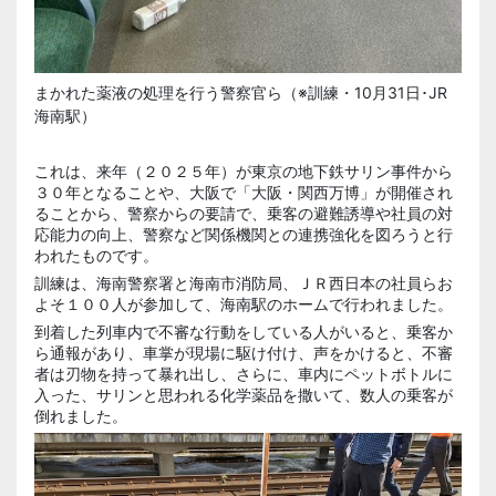
まかれた薬液の処理を行う警察官ら（※訓練・10月31日･JR
海南駅）
これは、来年（２０２５年）が東京の地下鉄サリン事件から
３０年となることや、大阪で「大阪・関西万博」が開催され
ることから、警察からの要請で、乗客の避難誘導や社員の対
応能力の向上、警察など関係機関との連携強化を図ろうと行
われたものです。
訓練は、海南警察署と海南市消防局、ＪＲ西日本の社員らお
よそ１００人が参加して、海南駅のホームで行われました。
到着した列車内で不審な行動をしている人がいると、乗客か
ら通報があり、車掌が現場に駆け付け、声をかけると、不審
者は刃物を持って暴れ出し、さらに、車内にペットボトルに
入った、サリンと思われる化学薬品を撒いて、数人の乗客が
倒れました。