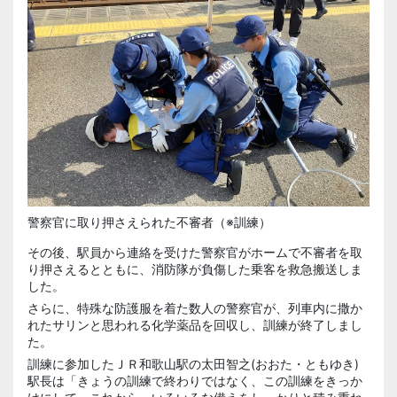
警察官に取り押さえられた不審者（※訓練）
その後、駅員から連絡を受けた警察官がホームで不審者を取
り押さえるとともに、消防隊が負傷した乗客を救急搬送しま
した。
さらに、特殊な防護服を着た数人の警察官が、列車内に撒か
れたサリンと思われる化学薬品を回収し、訓練が終了しまし
た。
訓練に参加したＪＲ和歌山駅の
太田智之(おおた・ともゆき)
駅長は「きょうの訓練で終わりではなく、この訓練をきっか