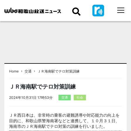
›
›
Home
交通
ＪＲ海南駅でテロ対策訓練
ＪＲ海南駅でテロ対策訓練
2024年10月31日 17時53分
交通
社会
ＪＲ西日本は、非常時の乗客の避難誘導や対応能力の向上を
目的に、和歌山県警海南署などと連携して、１０月３１日、
海南市のＪＲ海南駅でテロ対策の訓練を行いました。