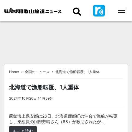
›
›
Home
全国のニュース
北海道で漁船転覆、1人重体
北海道で漁船転覆、1人重体
2024年10月26日 14時59分
＜ノアドット取込用＞全国のニュース
函館海上保安部は26日、北海道鹿部町の沖合で漁船が転覆
し、乗組員の阿部芳晴さん（68）が救助されたが…
もっと読む