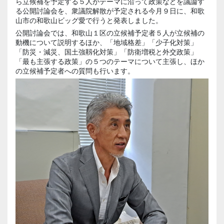
ら立候補を予定する５人がテーマに沿って政策などを議論す
る公開討論会を、衆議院解散が予定される今月９日に、和歌
山市の和歌山ビッグ愛で行うと発表しました。
公開討論会では、和歌山１区の立候補予定者５人が立候補の
動機について説明するほか、「地域格差」「少子化対策」
「防災・減災、国土
強靱化
対策」「防衛増税と外交政策」
「最も主張する政策」の５つのテーマについて主張し、ほか
の立候補予定者への質問も行います。