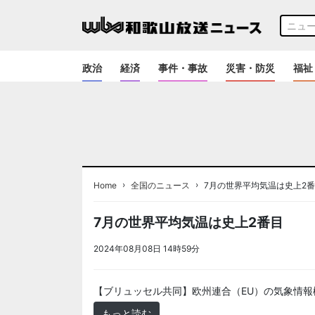
政治
経済
事件・事故
災害・防災
福祉
›
›
Home
全国のニュース
7月の世界平均気温は史上2
7月の世界平均気温は史上2番目
2024年08月08日 14時59分
＜ノアドット取込用＞全国
【ブリュッセル共同】欧州連合（EU）の気象情報
もっと読む