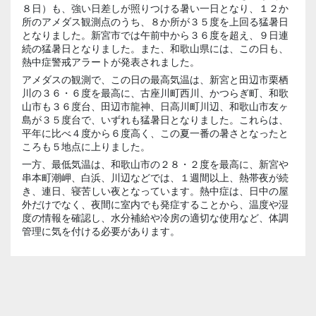
８日）も、強い日差しが照りつける暑い一日となり、１２か
所のアメダス観測点のうち、８か所が３５度を上回る猛暑日
となりました。新宮市では午前中から３６度を超え、９日連
続の猛暑日となりました。また、和歌山県には、この日も、
熱中症警戒アラートが発表されました。
アメダスの観測で、この日の最高気温は、新宮と田辺市栗栖
川の３６・６度を最高に、古座川町西川、かつらぎ町、和歌
山市も３６度台、田辺市龍神、日高川町川辺、和歌山市友ヶ
島が３５度台で、いずれも猛暑日となりました。これらは、
平年に比べ４度から６度高く、この夏一番の暑さとなったと
ころも５地点に上りました。
一方、最低気温は、和歌山市の２８・２度を最高に、新宮や
串本町潮岬、白浜、川辺などでは、１週間以上、熱帯夜が続
き、連日、寝苦しい夜となっています。熱中症は、日中の屋
外だけでなく、夜間に室内でも発症することから、温度や湿
度の情報を確認し、水分補給や冷房の適切な使用など、体調
管理に気を付ける必要があります。