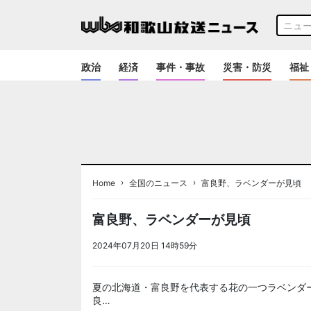
政治
経済
事件・事故
災害・防災
福祉
›
›
Home
全国のニュース
富良野、ラベンダーが見頃
富良野、ラベンダーが見頃
2024年07月20日 14時59分
＜ノアドット取込用＞全国
夏の北海道・富良野を代表する花の一つラベンダ
良…