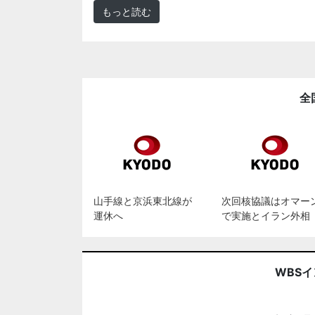
もっと読む
全
山手線と京浜東北線が
次回核協議はオマー
運休へ
で実施とイラン外相
WBS