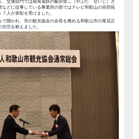
人、交通部門では南海電鉄の薮田聖二（やぶた せいじ）さ
業などに従事している事業所の部ではテレビ和歌山の谷田拓
１７人が表彰を受けました。
ルで開かれ、市の観光協会の会長を務める和歌山市の尾花正
の功労を称えました。