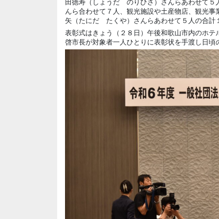
田徳寿（しょうだ のりひさ）さんらあわせて５
んら合わせて７人、観光施設や土産物店、観光事
矢（たにだ たくや）さんらあわせて５人の合計
表彰式はきょう（２８日）午後和歌山市内のホテ
啓市長が対象者一人ひとりに表彰状を手渡し日頃