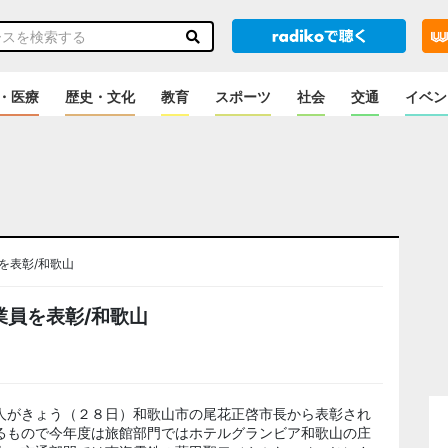
・医療
歴史・文化
教育
スポーツ
社会
交通
イベン
を表彰/和歌山
員を表彰/和歌山
人がきょう（２８日）和歌山市の尾花正啓市長から表彰され
るもので今年度は旅館部門ではホテルグランビア和歌山の庄