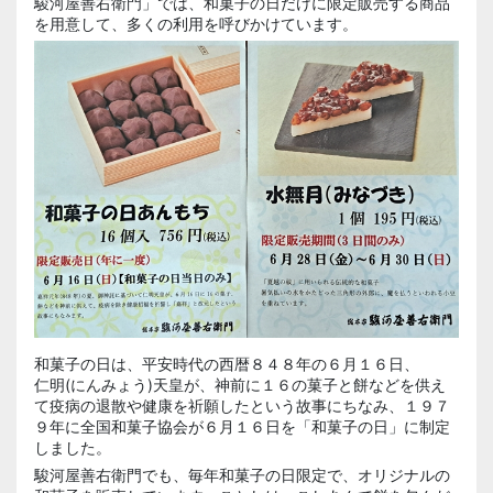
駿河屋善右衛門
」では、和菓子の日だけに限定販売する商品
を用意して、多くの利用を呼びかけています。
和菓子の日は、平安時代の西暦８４８年の６月１６日、
仁明
(にんみょう)天皇が、神前に１６の菓子と餅などを供え
て疫病の退散や健康を祈願したという故事にちなみ、１９７
９年に全国和菓子協会が６月１６日を「和菓子の日」に制定
しました。
駿河屋善右衛門でも、毎年和菓子の日限定で、オリジナルの