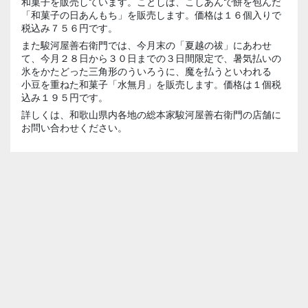
和菓子を販売しています。ことしは、こしあんで餅を包んだ
「和菓子の日あんもち」を販売します。価格は１６個入りで
税込み７５６円です。
また駿河屋善右衛門では、今月末の「
夏越
の
祓
」にあわせ
て、今月２８日から３０日までの３日間限定で、暑気払いの
氷をかたどった三角形のういろうに、魔を払うといわれる
小豆
を重ねた和菓子「
水無月
」を販売します。価格は１個税
込み１９５円です。
詳しくは、和歌山県内各地の総本家駿河屋善右衛門の店舗に
お問い合わせください。