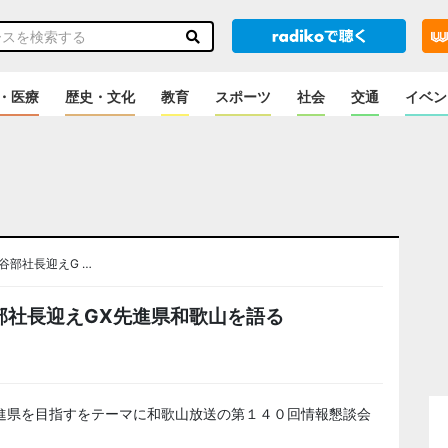
・医療
歴史・文化
教育
スポーツ
社会
交通
イベン
谷部社長迎えG …
部社長迎えGX先進県和歌山を語る
進県を目指すをテーマに和歌山放送の第１４０回情報懇談会
。