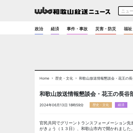
政治
経済
事件・事故
災害・防災
福祉
›
›
Home
歴史・文化
和歌山放送情報懇談会・花王の長
和歌山放送情報懇談会・花王の長谷
2024年06月13日 18時59分
歴史・文化
経済
官民共同でグリーントランスフォーメーション先
がきょう（１３日）、和歌山市内で開かれました